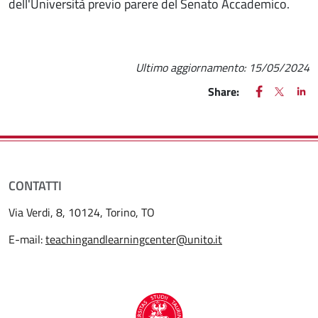
dell'Università previo parere del Senato Accademico.
Ultimo aggiornamento:
15/05/2024
FACEBOOK
(apre una nu
X
(apre un
LIN
(ap
Share:
CONTATTI
Via Verdi, 8, 10124, Torino, TO
E-mail:
teachingandlearningcenter@unito.it