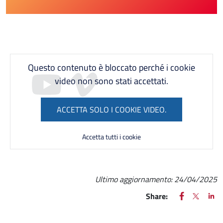
Questo contenuto è bloccato perché i cookie
video non sono stati accettati.
ACCETTA SOLO I COOKIE VIDEO.
Accetta tutti i cookie
Ultimo aggiornamento:
24/04/2025
FACEBOOK
(apre una nu
X
(apre un
LIN
(ap
Share: